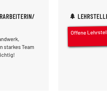
RARBEITERIN/
🌲 LEHRSTELLE
Offene Lehrste
andwerk,
in starkes Team
ichtig!